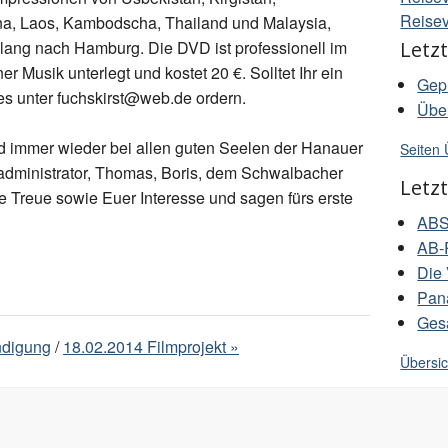
Reisev
na, Laos, Kambodscha, Thailand und Malaysia,
lang nach Hamburg. Die DVD ist professionell im
Letzt
r Musik unterlegt und kostet 20 €. Solltet Ihr ein
Gep
es unter fuchskirst@web.de ordern.
Übe
 immer wieder bei allen guten Seelen der Hanauer
Seiten 
ogadministrator, Thomas, Boris, dem Schwalbacher
Letz
re Treue sowie Euer Interesse und sagen fürs erste
AB
AB
Die
Pan
Gesä
ndigung
/
18.02.2014 Filmprojekt »
Übersic