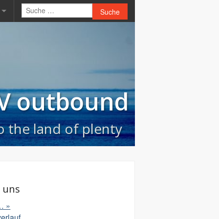
Suche
 / 2013
V outbound
o the land of plenty
 uns
… »
erlauf