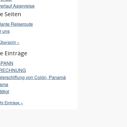
erlauf Asienreise
e Seiten
lante Reiseroute
r uns
Übersicht »
te Einträge
SPANN
-RECHNUNG
 Verschiffung von Colón, Panamá
ama
ttigt
ht Einträge »