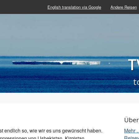
English translation via Google
Andere Reisen
Asienreise 2012
TV im Fluss
T
t
Über
st endlich so, wie wir es uns gewünscht haben.
Mehr 
Reisev
mpressionen von Usbekistan, Kirgistan,