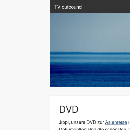
TV outbound
DVD
Jippi, unsere DVD zur
Asienreise
i
Dokumentiert sind die schönsten I